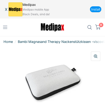
Medipax
X
Install
Medipax mobile App
Black Deals, sind da!
0
Home
/
Bambi Magnasand Therapy Nackenstützkissen -viscoel