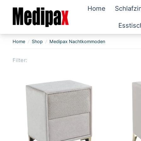
Home
Schlafz
Esstisc
Home
/
Shop
/
Medipax Nachtkommoden
Filter: