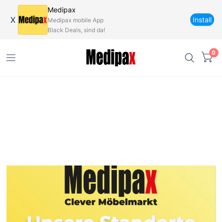
Medipax
X
Install
Medipax mobile App
Black Deals, sind da!
0