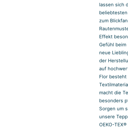
lassen sich 
beliebtesten
zum Blickfan
Rautenmuste
Effekt beson
Gefühl beim 
neue Lieblin
der Herstell
auf hochwert
Flor besteht
Textilmateri
macht die Te
besonders pf
Sorgen um s
unsere Tepp
OEKO-TEX® g