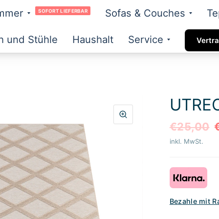
immer
Sofas & Couches
Te
SOFORT LIEFERBAR
h und Stühle
Haushalt
Service
Vertra
UTREC
€25,00
inkl. MwSt.
Bezahle mit R