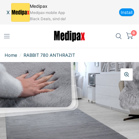
Medipax
X
Install
Medipax mobile App
Black Deals, sind da!
0
Home
/
RABBIT 780 ANTHRAZIT