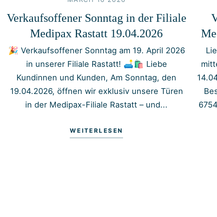
Verkaufsoffener Sonntag in der Filiale
V
Medipax Rastatt 19.04.2026
Med
🎉 Verkaufsoffener Sonntag am 19. April 2026
Li
in unserer Filiale Rastatt! 🛋️🛍️ Liebe
mit
Kundinnen und Kunden, Am Sonntag, den
14.0
19.04.2026, öffnen wir exklusiv unsere Türen
Bes
in der Medipax-Filiale Rastatt – und...
6754
WEITERLESEN