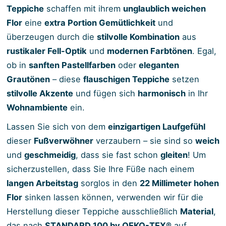
Teppiche
schaffen mit ihrem
unglaublich weichen
Flor
eine
extra Portion Gemütlichkeit
und
überzeugen durch die
stilvolle Kombination
aus
rustikaler Fell-Optik
und
modernen Farbtönen
. Egal,
ob in
sanften Pastellfarben
oder
eleganten
Grautönen
– diese
flauschigen Teppiche
setzen
stilvolle Akzente
und fügen sich
harmonisch
in Ihr
Wohnambiente
ein.
Lassen Sie sich von dem
einzigartigen Laufgefühl
dieser
Fußverwöhner
verzaubern – sie sind so
weich
und
geschmeidig
, dass sie fast schon
gleiten
! Um
sicherzustellen, dass Sie Ihre Füße nach einem
langen Arbeitstag
sorglos in den
22 Millimeter hohen
Flor
sinken lassen können, verwenden wir für die
Herstellung dieser Teppiche ausschließlich
Material
,
das nach
STANDARD 100 by OEKO-TEX®
auf