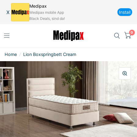
Medipax
X
Install
Medipax mobile App
Black Deals, sind da!
0
Home
/
Lion Boxspringbett Cream