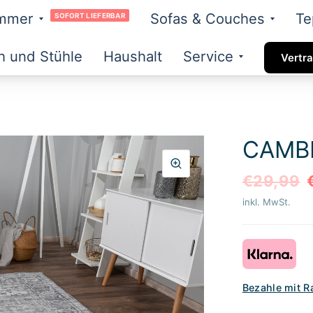
immer
Sofas & Couches
Te
SOFORT LIEFERBAR
h und Stühle
Haushalt
Service
Vertra
CAMBR
€29,99
inkl. MwSt.
Bezahle mit R