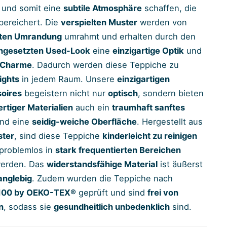
 und somit eine
subtile Atmosphäre
schaffen, die
bereichert. Die
verspielten Muster
werden von
nten Umrandung
umrahmt und erhalten durch den
ingesetzten Used-Look
eine
einzigartige Optik
und
 Charme
. Dadurch werden diese Teppiche zu
ights
in jedem Raum. Unsere
einzigartigen
oires
begeistern nicht nur
optisch
, sondern bieten
rtiger Materialien
auch ein
traumhaft sanftes
nd eine
seidig-weiche Oberfläche
. Hergestellt aus
ster
, sind diese Teppiche
kinderleicht zu reinigen
problemlos in
stark frequentierten Bereichen
erden. Das
widerstandsfähige Material
ist äußerst
anglebig
. Zudem wurden die Teppiche nach
00 by OEKO-TEX®
geprüft und sind
frei von
n
, sodass sie
gesundheitlich unbedenklich
sind.