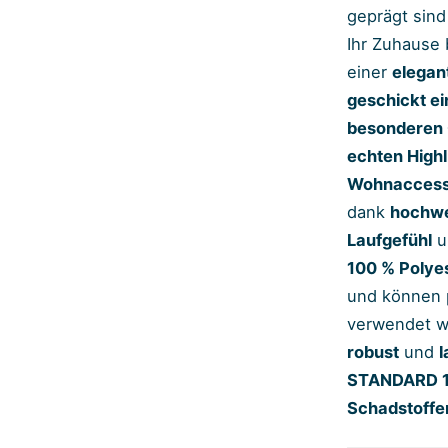
geprägt sind
Ihr Zuhause 
einer
elega
geschickt e
besonderen
echten Highl
Wohnaccess
dank
hochwe
Laufgefühl
u
100 % Polye
und können 
verwendet w
robust
und
l
STANDARD 1
Schadstoffe