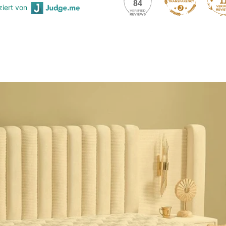
1
84
iziert von