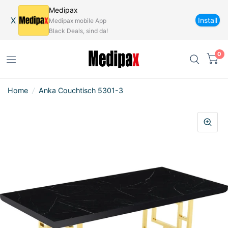
Medipax
X
Install
Medipax mobile App
Black Deals, sind da!
0
Home
/
Anka Couchtisch 5301-3