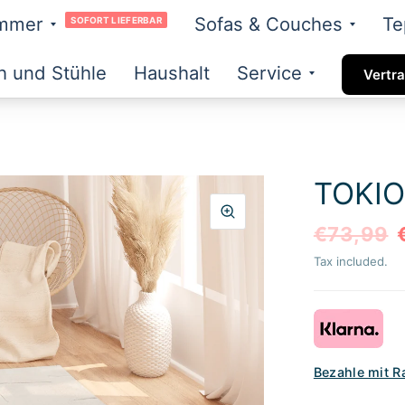
immer
Sofas & Couches
Te
SOFORT LIEFERBAR
h und Stühle
Haushalt
Service
Vertra
TOKIO
€73,99
Tax included.
Bezahle mit R