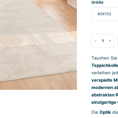
Größe
Tauchen Sie 
Teppichkolle
verleihen j
verspielte M
modernen ab
abstrakten 
einzigartige
Die
Optik
die