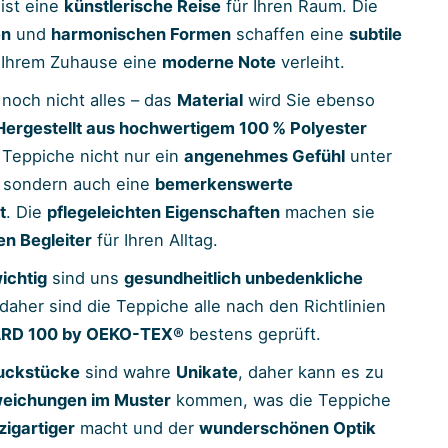
 ist eine
künstlerische Reise
für Ihren Raum. Die
en
und
harmonischen Formen
schaffen eine
subtile
e Ihrem Zuhause eine
moderne Note
verleiht.
 noch nicht alles – das
Material
wird Sie ebenso
Hergestellt aus hochwertigem 100 % Polyester
 Teppiche nicht nur ein
angenehmes Gefühl
unter
, sondern auch eine
bemerkenswerte
t
. Die
pflegeleichten Eigenschaften
machen sie
en Begleiter
für Ihren Alltag.
ichtig
sind uns
gesundheitlich unbedenkliche
 daher sind die Teppiche alle nach den Richtlinien
RD 100 by OEKO-TEX®
bestens geprüft.
ckstücke
sind wahre
Unikate
, daher kann es zu
weichungen im Muster
kommen, was die Teppiche
zigartiger
macht und der
wunderschönen Optik