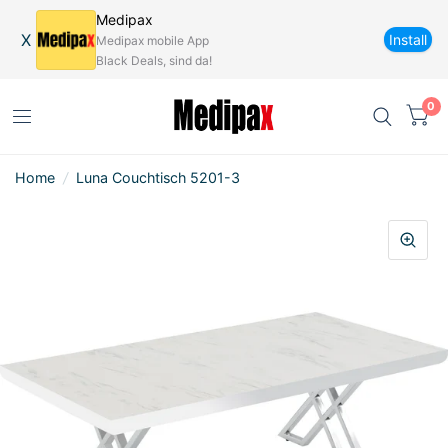
Medipax
X
Install
Medipax mobile App
Black Deals, sind da!
0
Home
/
Luna Couchtisch 5201-3