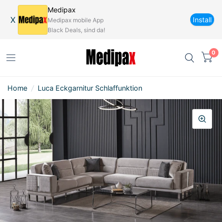
Medipax
X
Install
Medipax mobile App
Black Deals, sind da!
0
Home
/
Luca Eckgarnitur Schlaffunktion