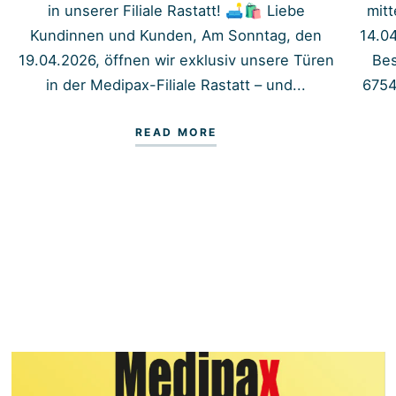
in unserer Filiale Rastatt! 🛋️🛍️ Liebe
mit
Kundinnen und Kunden, Am Sonntag, den
14.0
19.04.2026, öffnen wir exklusiv unsere Türen
Bes
in der Medipax-Filiale Rastatt – und...
6754
READ MORE