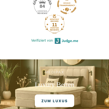
84
11
Verifiziert von
MEDIPAX
Luxury
Betten
ZUM LUXUS