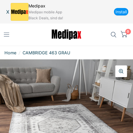
Medipax
X
Install
Medipax mobile App
Black Deals, sind da!
0
Home
/
CAMBRIDGE 463 GRAU