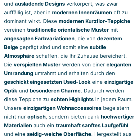
und
ausladende Designs
verkörpert, was zwar
auffällig ist, aber in
modernen Innenräumen
oft zu
dominant wirkt. Diese
modernen Kurzflor-Teppiche
vereinen
traditionelle orientalische Muster
mit
angesagten Farbvariationen
, die von
dezentem
Beige
geprägt sind und somit eine
subtile
Atmosphäre
schaffen, die Ihr Zuhause bereichert.
Die
verspielten Muster
werden von einer
eleganten
Umrandung
umrahmt und erhalten durch den
geschickt eingesetzten Used-Look
eine
einzigartige
Optik
und
besonderen Charme
. Dadurch werden
diese Teppiche zu
echten Highlights
in jedem Raum.
Unsere
einzigartigen Wohnaccessoires
begeistern
nicht nur
optisch
, sondern bieten dank
hochwertiger
Materialien
auch ein
traumhaft sanftes Laufgefühl
und eine
seidig-weiche Oberfläche
. Hergestellt aus